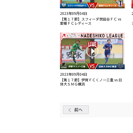
2023年09月04日
【第１７節】スフィーダ世田谷ＦＣ vs
愛媛ＦＣレディース
2023年09月04日
【第１７節】伊賀ＦＣくノ一三重 vs 日
体大ＳＭＧ横浜
前へ