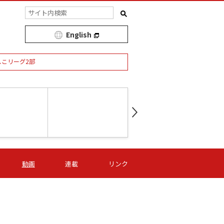
English
しこリーグ2部
第16節 09/05 (土) 15:00
第
ニッパツ
-
ニッパツ
名古屋
/06 (日) 15:00
第16節 09/06 (日) 15:00
第16節 09/05 (土) 15:00
第
動画
連載
リンク
オリプリ
津山
ニッパツ
-
-
-
Ｓ日体大
湯郷ベル
オルカ
ニッパツ
名古屋