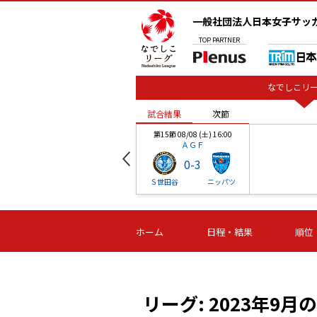
一般社団法人日本女子サッ
TOP
PARTNER
なでしこリー
試合結果
次節
00
第15節 08/08 (土) 16:00
ＡＧＦ
0
-
3
ベル
Ｓ世田谷
ニッパツ
試合結果
次節
00
第16節 09/06 (日) 15:00
第16節 09/05 (土) 15:00
第16節 09/05 (
ホーム
日程・結果
順位
津山
ニッパツ
石人の
-
-
-
体大
湯郷ベル
オルカ
ニッパツ
名古屋
静岡
リーグ: 2023年9月