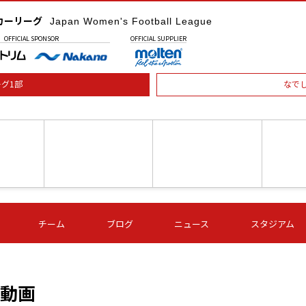
カーリーグ
Japan Women's Football League
OFFICIAL
SPONSOR
OFFICIAL
SUPPLIER
グ1部
なで
土) 15:00
第16節 09/05 (土) 16:00
第16節 09/05 (土) 17:00
第16節 09
チーム
ブログ
ニュース
スタジアム
星
ＡＧＦ
いちご
-
-
愛媛Ｌ
Ｓ世田谷
伊賀ＦＣ
ヴィアマ
Ａハリマ
Ｖ市原Ｌ
の動画