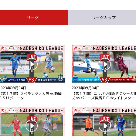
リーグ
リーグカップ
2023年09月04日
2023年09月04日
【第１７節】スペランツァ大阪 vs 静岡
【第１７節】ニッパツ横浜ＦＣシーガ
ＳＳＵボニータ
ズ vs バニーズ群馬ＦＣホワイトスター