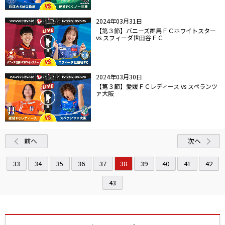
2024年03月31日
【第３節】バニーズ群馬ＦＣホワイトスター
vs スフィーダ世田谷ＦＣ
2024年03月30日
【第３節】愛媛ＦＣレディース vs スペランツ
ァ大阪
前へ
次へ
33
34
35
36
37
38
39
40
41
42
43