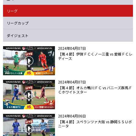
ニッパツ
名古屋
静岡
愛媛Ｌ
リーグ
リーグカップ
ダイジェスト
2024年04月07日
【第４節】伊賀ＦＣくノ一三重 vs 愛媛ＦＣレ
ディース
2024年04月07日
【第４節】オルカ鴨川ＦＣ vs バニーズ群馬Ｆ
Ｃホワイトスター
2024年04月06日
【第４節】スペランツァ大阪 vs 静岡ＳＳＵボ
ニータ