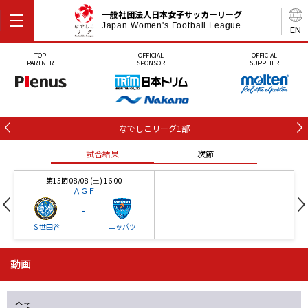
一般社団法人日本女子サッカーリーグ
Japan Women's Football League
EN
TOP
OFFICIAL
OFFICIAL
PARTNER
SPONSOR
SUPPLIER
なでしこリーグ1部
試合結果
次節
第15節 08/08 (土) 16:00
ＡＧＦ
-
Ｓ世田谷
ニッパツ
動画
第16節 09/05 (土) 15:00
第16節 09/05 (土) 15:00
試合結果
次節
ニッパツ
石人の星
-
-
全て