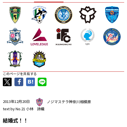
ニッパツ
名古屋
静岡
愛媛Ｌ
このページを共有する
2013年12月20日
ノジマステラ神奈川相模原
text by No.21 小林 詩織
結婚式！！