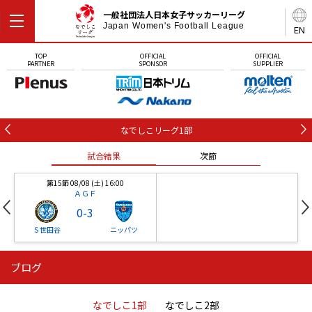
一般社団法人日本女子サッカーリーグ
Japan Women's Football League
EN
TOP
OFFICIAL
OFFICIAL
PARTNER
SPONSOR
SUPPLIER
なでしこリーグ1部
試合結果
次節
第15節 08/08 (土) 16:00
ＡＧＦ
0
-
3
Ｓ世田谷
ニッパツ
ブログ
第16節 09/05 (土) 15:00
第16節 09/05 (土) 15:00
試合結果
次節
ニッパツ
石人の星
-
-
なでしこ1部
なでしこ2部