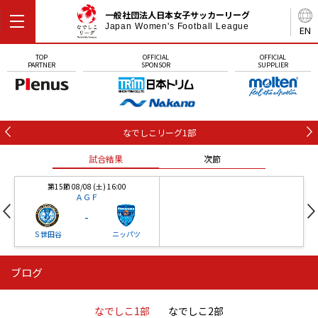
一般社団法人日本女子サッカーリーグ
Japan Women's Football League
EN
TOP
OFFICIAL
OFFICIAL
PARTNER
SPONSOR
SUPPLIER
なでしこリーグ1部
試合結果
次節
第15節 08/08 (土) 16:00
ＡＧＦ
-
Ｓ世田谷
ニッパツ
ブログ
第16節 09/05 (土) 15:00
第16節 09/05 (土) 15:00
試合結果
次節
ニッパツ
石人の星
-
-
なでしこ1部
なでしこ2部