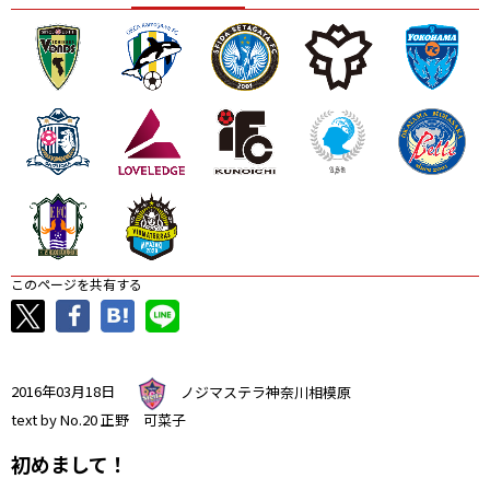
ニッパツ
名古屋
静岡
愛媛Ｌ
このページを共有する
2016年03月18日
ノジマステラ神奈川相模原
text by No.20 正野 可菜子
初めまして！