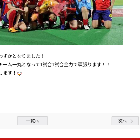
わずかとなりました！
チーム一丸となって1試合1試合全力で頑張ります！！
します！
一覧へ
次へ