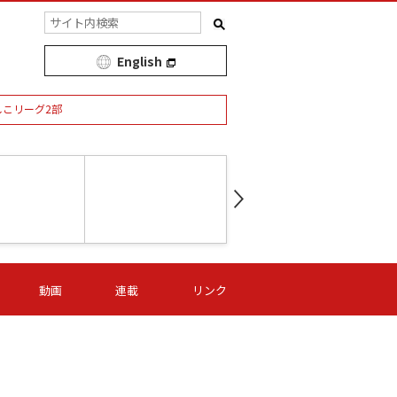
English
しこリーグ2部
第16節 09/05 (土) 15:00
第
ニッパツ
-
ニッパツ
名古屋
/06 (日) 15:00
第16節 09/06 (日) 15:00
第16節 09/05 (土) 15:00
第
動画
連載
リンク
オリプリ
津山
ニッパツ
-
-
-
Ｓ日体大
湯郷ベル
オルカ
ニッパツ
名古屋