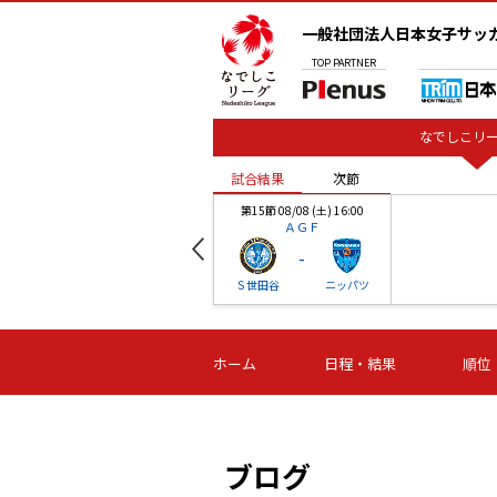
一般社団法人日本女子サッ
TOP
PARTNER
なでしこリー
試合結果
次節
00
第15節 08/08 (土) 16:00
ＡＧＦ
-
ベル
Ｓ世田谷
ニッパツ
試合結果
次節
00
第16節 09/06 (日) 15:00
第16節 09/05 (土) 15:00
第16節 09/05 (
ホーム
日程・結果
順位
津山
ニッパツ
石人の
-
-
-
体大
湯郷ベル
オルカ
ニッパツ
名古屋
静岡
ブログ