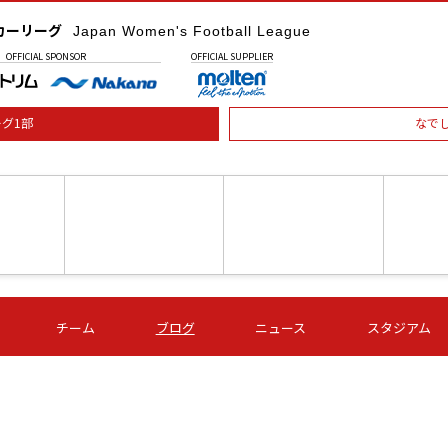
カーリーグ
Japan Women's Football League
OFFICIAL
SPONSOR
OFFICIAL
SUPPLIER
グ1部
なで
土) 15:00
第16節 09/05 (土) 16:00
第16節 09/05 (土) 17:00
第16節 09
チーム
ブログ
ニュース
スタジアム
星
ＡＧＦ
いちご
-
-
愛媛Ｌ
Ｓ世田谷
伊賀ＦＣ
ヴィアマ
Ａハリマ
Ｖ市原Ｌ