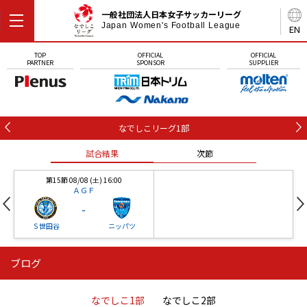
一般社団法人日本女子サッカーリーグ
Japan Women's Football League
EN
TOP
OFFICIAL
OFFICIAL
PARTNER
SPONSOR
SUPPLIER
なでしこリーグ1部
試合結果
次節
第15節 08/08 (土) 16:00
ＡＧＦ
-
Ｓ世田谷
ニッパツ
ブログ
第16節 09/05 (土) 15:00
第16節 09/05 (土) 15:00
試合結果
次節
ニッパツ
石人の星
-
-
なでしこ1部
なでしこ2部