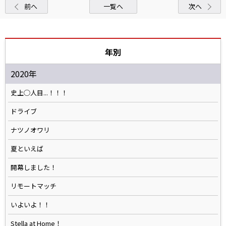
前へ
一覧へ
次へ
年別
2020年
史上◯人目...！！！
ドライブ
ナツノオワリ
夏といえば
開幕しました！
リモートマッチ
いよいよ！！
Stella at Home！