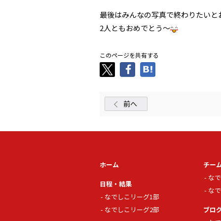
最後はみんなの写真で終わりたいと
2人ともおめでとう～
このページを共有する
前へ
ホーム
チー
なで
日程・結果
なで
なでしこリーグ1部
なでしこリーグ2部
ブロ