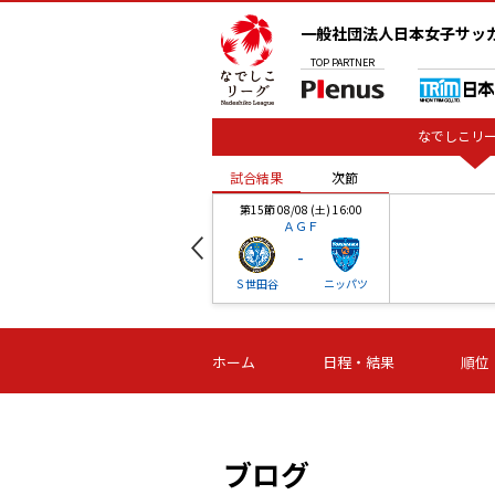
一般社団法人日本女子サッ
TOP
PARTNER
なでしこリー
試合結果
次節
00
第15節 08/08 (土) 16:00
ＡＧＦ
-
ベル
Ｓ世田谷
ニッパツ
試合結果
次節
00
第16節 09/06 (日) 15:00
第16節 09/05 (土) 15:00
第16節 09/05 (
ホーム
日程・結果
順位
津山
ニッパツ
石人の
-
-
-
体大
湯郷ベル
オルカ
ニッパツ
名古屋
静岡
ブログ