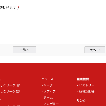
おもいます
一覧へ
次へ
ム
ニュース
組織概要
しこリーグ1部
リーグ
ヒストリー
しこリーグ2部
メディア
各種規則等
チーム
グ
リンク
アカデミー