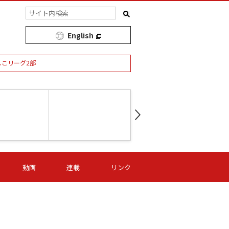
English
しこリーグ2部
第16節 09/05 (土) 15:00
第
ニッパツ
-
ニッパツ
名古屋
/06 (日) 15:00
第16節 09/06 (日) 15:00
第16節 09/05 (土) 15:00
第
動画
連載
リンク
オリプリ
津山
ニッパツ
-
-
-
Ｓ日体大
湯郷ベル
オルカ
ニッパツ
名古屋