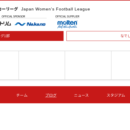
カーリーグ
Japan Women's Football League
OFFICIAL
SPONSOR
OFFICIAL
SUPPLIER
グ1部
なで
土) 15:00
第16節 09/05 (土) 16:00
第16節 09/05 (土) 17:00
第16節 09
チーム
ブログ
ニュース
スタジアム
星
ＡＧＦ
いちご
-
-
愛媛Ｌ
Ｓ世田谷
伊賀ＦＣ
ヴィアマ
Ａハリマ
Ｖ市原Ｌ