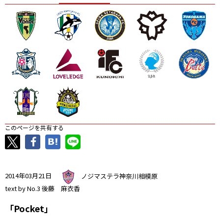
ニッパツ
名古屋
静岡
愛媛Ｌ
このページを共有する
2014年03月21日
ノジマステラ神奈川相模原
text by No.3 後藤 麻衣香
「Pocket」