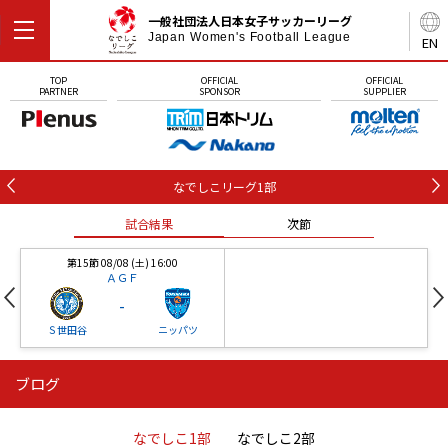
一般社団法人日本女子サッカーリーグ
Japan Women's Football League
EN
TOP
OFFICIAL
OFFICIAL
PARTNER
SPONSOR
SUPPLIER
なでしこリーグ1部
試合結果
次節
第15節 08/08 (土) 16:00
ＡＧＦ
-
Ｓ世田谷
ニッパツ
ブログ
第16節 09/05 (土) 15:00
第16節 09/05 (土) 15:00
試合結果
次節
ニッパツ
石人の星
-
-
なでしこ1部
なでしこ2部