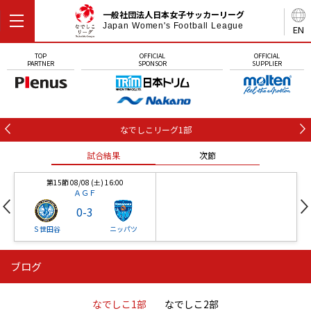
一般社団法人日本女子サッカーリーグ
Japan Women's Football League
EN
TOP
OFFICIAL
OFFICIAL
PARTNER
SPONSOR
SUPPLIER
なでしこリーグ1部
試合結果
次節
第15節 08/08 (土) 16:00
ＡＧＦ
0
-
3
Ｓ世田谷
ニッパツ
ブログ
第16節 09/05 (土) 15:00
第16節 09/05 (土) 15:00
試合結果
次節
ニッパツ
石人の星
-
-
なでしこ1部
なでしこ2部