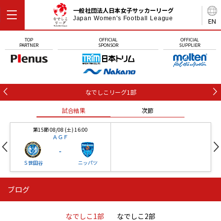
一般社団法人日本女子サッカーリーグ
Japan Women's Football League
EN
TOP
OFFICIAL
OFFICIAL
PARTNER
SPONSOR
SUPPLIER
なでしこリーグ1部
試合結果
次節
第15節 08/08 (土) 16:00
ＡＧＦ
-
Ｓ世田谷
ニッパツ
ブログ
第16節 09/05 (土) 15:00
第16節 09/05 (土) 15:00
試合結果
次節
ニッパツ
石人の星
-
-
なでしこ1部
なでしこ2部