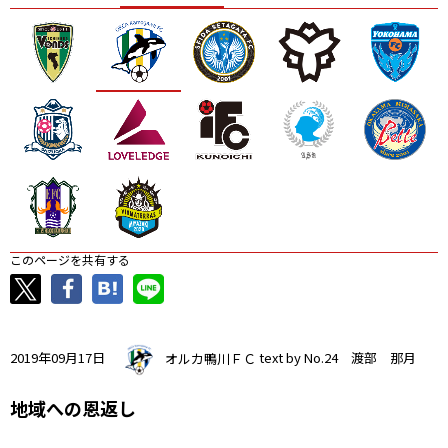
ニッパツ
名古屋
静岡
愛媛Ｌ
このページを共有する
2019年09月17日
オルカ鴨川ＦＣ
text by No.24 渡部 那月
地域への恩返し