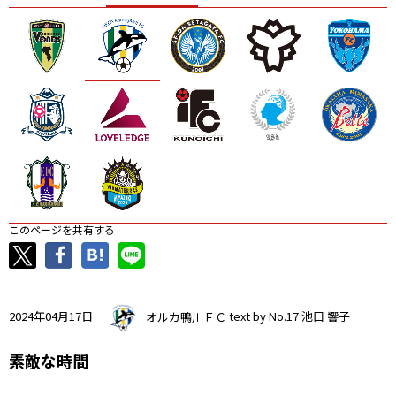
ニッパツ
名古屋
静岡
愛媛Ｌ
このページを共有する
2024年04月17日
オルカ鴨川ＦＣ
text by No.17 池口 響子
素敵な時間