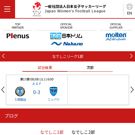
一般社団法人日本女子サッカーリーグ
Japan Women's Football League
EN
TOP
OFFICIAL
OFFICIAL
PARTNER
SPONSOR
SUPPLIER
なでしこリーグ1部
試合結果
次節
第15節 08/08 (土) 16:00
ＡＧＦ
0
-
3
Ｓ世田谷
ニッパツ
ブログ
第16節 09/05 (土) 15:00
第16節 09/05 (土) 15:00
試合結果
次節
ニッパツ
石人の星
-
-
なでしこ1部
なでしこ2部