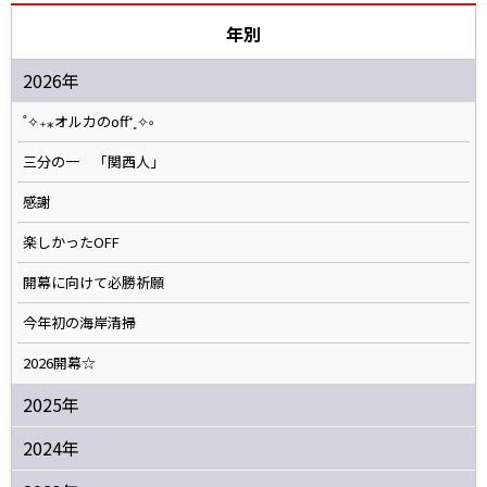
年別
2026年
˚✧₊⁎オルカのoff⁺˳✧༚
三分の一 「関西人」
感謝
楽しかったOFF
開幕に向けて必勝祈願
今年初の海岸清掃
2026開幕☆
2025年
2024年