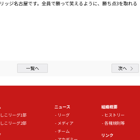
ラブリッジ名古屋です。全員で勝って笑えるように、勝ち点3を取れる
一覧へ
次へ
ム
ニュース
組織概要
しこリーグ1部
リーグ
ヒストリー
しこリーグ2部
メディア
各種規則等
チーム
グ
リンク
アカデミー