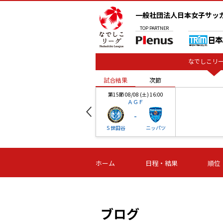
一般社団法人日本女子サッ
TOP
PARTNER
なでしこリー
試合結果
次節
00
第15節 08/08 (土) 16:00
ＡＧＦ
-
ベル
Ｓ世田谷
ニッパツ
試合結果
次節
00
第16節 09/06 (日) 15:00
第16節 09/05 (土) 15:00
第16節 09/05 (
ホーム
日程・結果
順位
津山
ニッパツ
石人の
-
-
-
体大
湯郷ベル
オルカ
ニッパツ
名古屋
静岡
ブログ