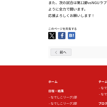
また、次の試合は第12節vsNGU
ように全力で闘います。
応援よろしくお願いします！
このページを共有する
前へ
ホーム
チー
なで
日程・結果
なで
なでしこリーグ1部
なでしこリーグ2部
ブロ