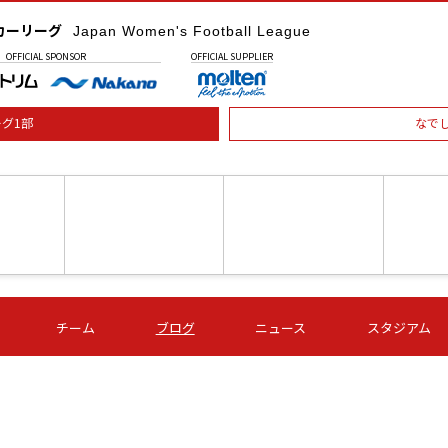
カーリーグ
Japan Women's Football League
OFFICIAL
SPONSOR
OFFICIAL
SUPPLIER
グ1部
なで
土) 15:00
第16節 09/05 (土) 16:00
第16節 09/05 (土) 17:00
第16節 09
チーム
ブログ
ニュース
スタジアム
星
ＡＧＦ
いちご
-
-
愛媛Ｌ
Ｓ世田谷
伊賀ＦＣ
ヴィアマ
Ａハリマ
Ｖ市原Ｌ