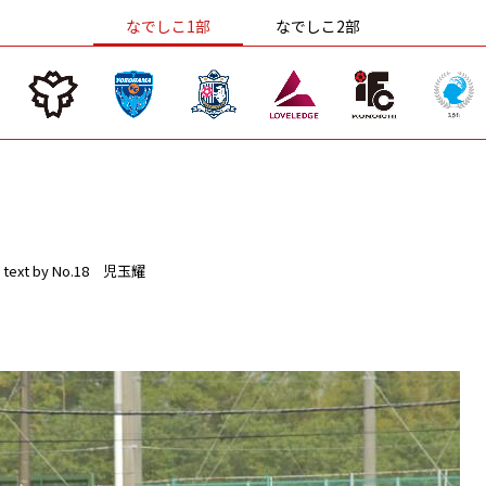
なでしこ1部
なでしこ2部
text by No.18 児玉耀