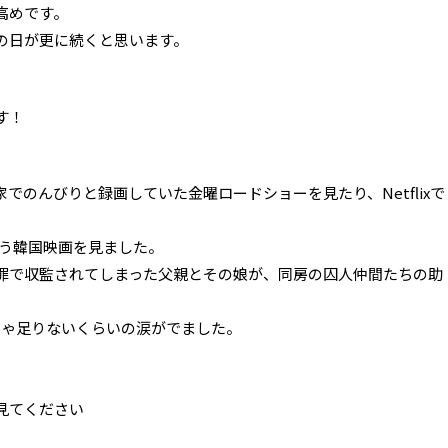
高めです。
の日が更に続くと思います。
。
す！
。
でのんびりと録画していた金曜ロードショーを見たり、Netflixで
という韓国映画を見ました。
罪で収監されてしまった父親とその娘が、同房の囚人仲間たちの助
じゃ足りないくらいの涙がでました。
見てください