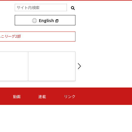
English
しこリーグ2部
第16節 09/05 (土) 15:00
第
ニッパツ
-
ニッパツ
名古屋
/06 (日) 15:00
第16節 09/06 (日) 15:00
第16節 09/05 (土) 15:00
第
動画
連載
リンク
オリプリ
津山
ニッパツ
-
-
-
Ｓ日体大
湯郷ベル
オルカ
ニッパツ
名古屋