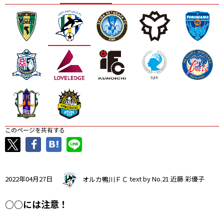
ニッパツ
名古屋
静岡
愛媛Ｌ
このページを共有する
2022年04月27日
オルカ鴨川ＦＣ
text by No.21 近藤 彩優子
○○には注意！