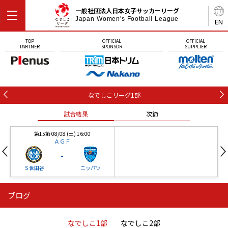
一般社団法人日本女子サッカーリーグ
Japan Women's Football League
EN
TOP
OFFICIAL
OFFICIAL
PARTNER
SPONSOR
SUPPLIER
なでしこリーグ1部
試合結果
次節
第15節 08/08 (土) 16:00
ＡＧＦ
-
Ｓ世田谷
ニッパツ
ブログ
第16節 09/05 (土) 15:00
第16節 09/05 (土) 15:00
試合結果
次節
ニッパツ
石人の星
-
-
なでしこ1部
なでしこ2部