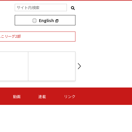
English
しこリーグ2部
第16節 09/05 (土) 15:00
第
ニッパツ
-
ニッパツ
名古屋
/06 (日) 15:00
第16節 09/06 (日) 15:00
第16節 09/05 (土) 15:00
第
動画
連載
リンク
オリプリ
津山
ニッパツ
-
-
-
Ｓ日体大
湯郷ベル
オルカ
ニッパツ
名古屋