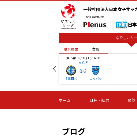
一般社団法人日本女子サッ
TOP
PARTNER
なでしこリー
試合結果
次節
00
第15節 08/08 (土) 16:00
ＡＧＦ
0
-
3
ベル
Ｓ世田谷
ニッパツ
試合結果
次節
00
第16節 09/06 (日) 15:00
第16節 09/05 (土) 15:00
第16節 09/05 (
ホーム
日程・結果
順位
津山
ニッパツ
石人の
-
-
-
体大
湯郷ベル
オルカ
ニッパツ
名古屋
静岡
ブログ