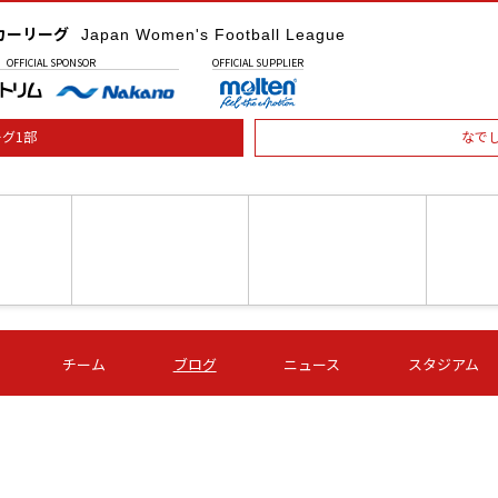
カーリーグ
Japan Women's Football League
OFFICIAL
SPONSOR
OFFICIAL
SUPPLIER
グ1部
なで
土) 15:00
第16節 09/05 (土) 16:00
第16節 09/05 (土) 17:00
第16節 09
チーム
ブログ
ニュース
スタジアム
星
ＡＧＦ
いちご
-
-
愛媛Ｌ
Ｓ世田谷
伊賀ＦＣ
ヴィアマ
Ａハリマ
Ｖ市原Ｌ