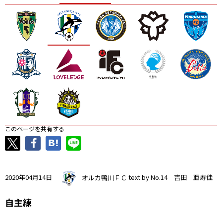
ニッパツ
名古屋
静岡
愛媛Ｌ
このページを共有する
2020年04月14日
オルカ鴨川ＦＣ
text by No.14 吉田 亜寿佳
自主練