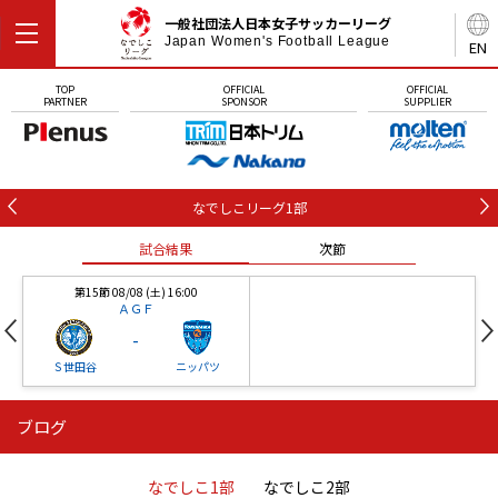
一般社団法人日本女子サッカーリーグ
Japan Women's Football League
EN
TOP
OFFICIAL
OFFICIAL
PARTNER
SPONSOR
SUPPLIER
なでしこリーグ1部
試合結果
次節
第15節 08/08 (土) 16:00
ＡＧＦ
-
Ｓ世田谷
ニッパツ
ブログ
第16節 09/05 (土) 15:00
第16節 09/05 (土) 15:00
試合結果
次節
ニッパツ
石人の星
-
-
なでしこ1部
なでしこ2部