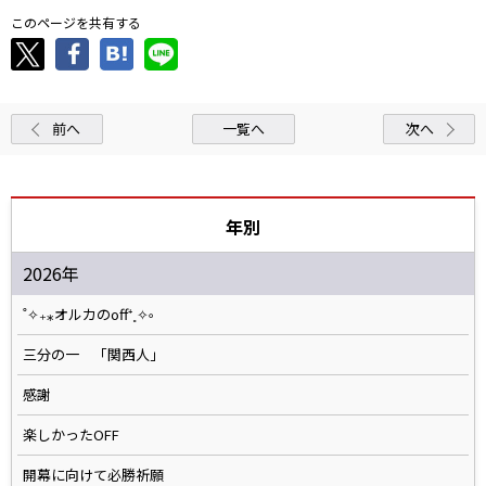
このページを共有する
前へ
一覧へ
次へ
年別
2026年
˚✧₊⁎オルカのoff⁺˳✧༚
三分の一 「関西人」
感謝
楽しかったOFF
開幕に向けて必勝祈願