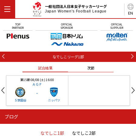
一般社団法人日本女子サッカーリーグ
Japan Women's Football League
EN
TOP
OFFICIAL
OFFICIAL
PARTNER
SPONSOR
SUPPLIER
なでしこリーグ1部
試合結果
次節
第15節 08/08 (土) 16:00
ＡＧＦ
-
Ｓ世田谷
ニッパツ
ブログ
第16節 09/05 (土) 15:00
第16節 09/05 (土) 15:00
試合結果
次節
ニッパツ
石人の星
-
-
なでしこ1部
なでしこ2部