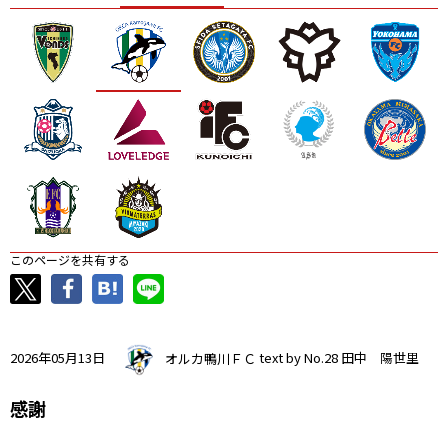
ニッパツ
名古屋
静岡
愛媛Ｌ
このページを共有する
2026年05月13日
オルカ鴨川ＦＣ
text by No.28 田中 陽世里
感謝