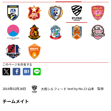
ニッパツ
名古屋
静岡
愛媛Ｌ
このページを共有する
2016年02月26日
大和シルフィード
text by No.13 山本 梨奈
チームメイト