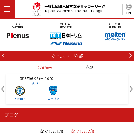
一般社団法人日本女子サッカーリーグ
Japan Women's Football League
EN
TOP
OFFICIAL
OFFICIAL
PARTNER
SPONSOR
SUPPLIER
なでしこリーグ1部
試合結果
次節
第15節 08/08 (土) 16:00
ＡＧＦ
-
Ｓ世田谷
ニッパツ
ブログ
第16節 09/05 (土) 15:00
第16節 09/05 (土) 15:00
試合結果
次節
ニッパツ
石人の星
-
-
なでしこ1部
なでしこ2部