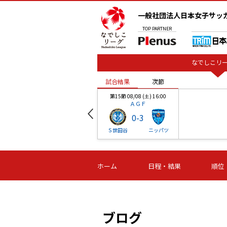
一般社団法人日本女子サッ
TOP
PARTNER
なでしこリー
試合結果
次節
00
第15節 08/08 (土) 16:00
ＡＧＦ
0
-
3
ベル
Ｓ世田谷
ニッパツ
試合結果
次節
00
第16節 09/06 (日) 15:00
第16節 09/05 (土) 15:00
第16節 09/05 (
ホーム
日程・結果
順位
津山
ニッパツ
石人の
-
-
-
体大
湯郷ベル
オルカ
ニッパツ
名古屋
静岡
ブログ