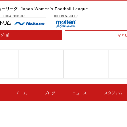
カーリーグ
Japan Women's Football League
OFFICIAL
SPONSOR
OFFICIAL
SUPPLIER
グ1部
なで
土) 15:00
第16節 09/05 (土) 16:00
第16節 09/05 (土) 17:00
第16節 09
チーム
ブログ
ニュース
スタジアム
星
ＡＧＦ
いちご
-
-
愛媛Ｌ
Ｓ世田谷
伊賀ＦＣ
ヴィアマ
Ａハリマ
Ｖ市原Ｌ