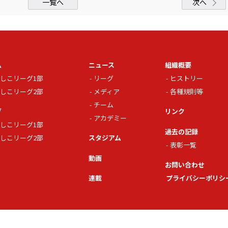
一覧へ
次へ
ム
ニュース
組織概要
しこリーグ1部
リーグ
ヒストリー
しこリーグ2部
メディア
各種規則等
チーム
グ
リンク
アカデミー
しこリーグ1部
過去の記録
しこリーグ2部
スタジアム
表彰一覧
動画
お問い合わせ
連載
プライバシーポリシ