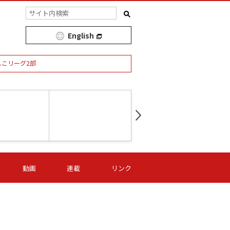
English
しこリーグ2部
第16節 09/05 (土) 15:00
第
ニッパツ
-
ニッパツ
名古屋
/06 (日) 15:00
第16節 09/06 (日) 15:00
第16節 09/05 (土) 15:00
第
動画
連載
リンク
オリプリ
津山
ニッパツ
-
-
-
Ｓ日体大
湯郷ベル
オルカ
ニッパツ
名古屋