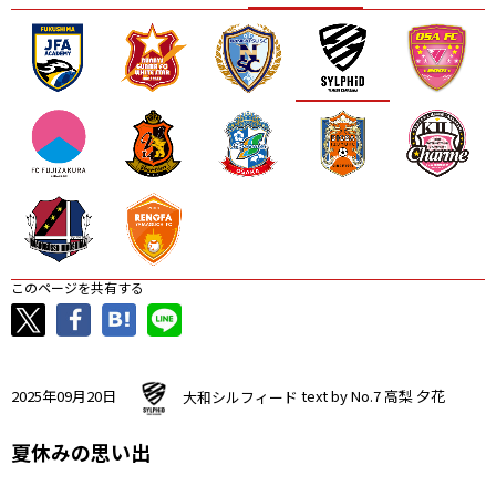
ニッパツ
名古屋
静岡
愛媛Ｌ
このページを共有する
2025年09月20日
大和シルフィード
text by No.7 高梨 夕花
夏休みの思い出