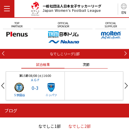
一般社団法人日本女子サッカーリーグ
Japan Women's Football League
EN
TOP
OFFICIAL
OFFICIAL
PARTNER
SPONSOR
SUPPLIER
なでしこリーグ1部
試合結果
次節
第15節 08/08 (土) 16:00
ＡＧＦ
0
-
3
Ｓ世田谷
ニッパツ
ブログ
第16節 09/05 (土) 15:00
第16節 09/05 (土) 15:00
試合結果
次節
ニッパツ
石人の星
-
-
なでしこ1部
なでしこ2部