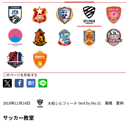
ニッパツ
名古屋
静岡
愛媛Ｌ
このページを共有する
2018年11月16日
大和シルフィード
text by No.31 髙橋 夏純
サッカー教室