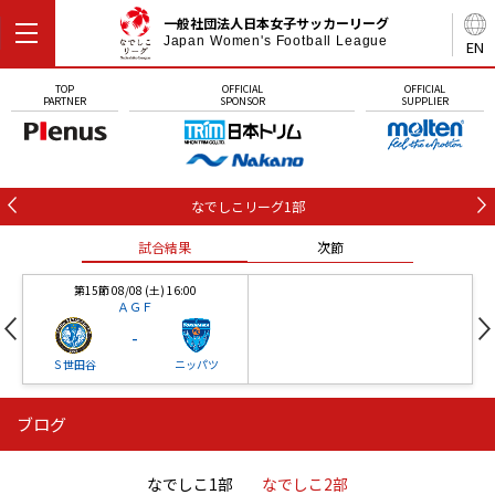
一般社団法人日本女子サッカーリーグ
Japan Women's Football League
EN
TOP
OFFICIAL
OFFICIAL
PARTNER
SPONSOR
SUPPLIER
なでしこリーグ1部
試合結果
次節
第15節 08/08 (土) 16:00
ＡＧＦ
-
Ｓ世田谷
ニッパツ
ブログ
第16節 09/05 (土) 15:00
第16節 09/05 (土) 15:00
試合結果
次節
ニッパツ
石人の星
-
-
なでしこ1部
なでしこ2部