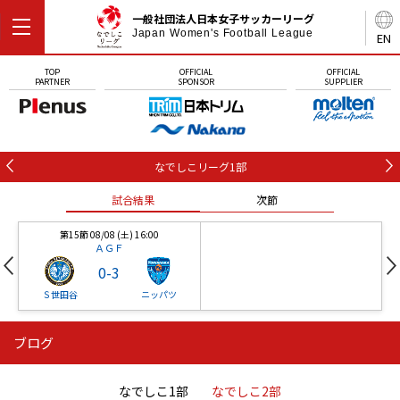
一般社団法人日本女子サッカーリーグ
Japan Women's Football League
EN
TOP
OFFICIAL
OFFICIAL
PARTNER
SPONSOR
SUPPLIER
なでしこリーグ1部
試合結果
次節
第15節 08/08 (土) 16:00
ＡＧＦ
0
-
3
Ｓ世田谷
ニッパツ
ブログ
第16節 09/05 (土) 15:00
第16節 09/05 (土) 15:00
試合結果
次節
ニッパツ
石人の星
-
-
なでしこ1部
なでしこ2部