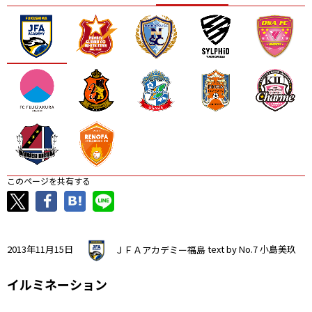
ニッパツ
名古屋
静岡
愛媛Ｌ
このページを共有する
2013年11月15日
ＪＦＡアカデミー福島
text by No.7 小島美玖
イルミネーション