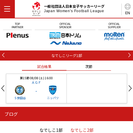
一般社団法人日本女子サッカーリーグ
Japan Women's Football League
EN
TOP
OFFICIAL
OFFICIAL
PARTNER
SPONSOR
SUPPLIER
なでしこリーグ1部
試合結果
次節
第15節 08/08 (土) 16:00
ＡＧＦ
-
Ｓ世田谷
ニッパツ
ブログ
第16節 09/05 (土) 15:00
第16節 09/05 (土) 15:00
試合結果
次節
ニッパツ
石人の星
-
-
なでしこ1部
なでしこ2部