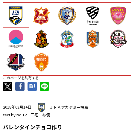
ニッパツ
名古屋
静岡
愛媛Ｌ
このページを共有する
2018年03月14日
ＪＦＡアカデミー福島
text by No.12 三宅 紗優
バレンタインチョコ作り