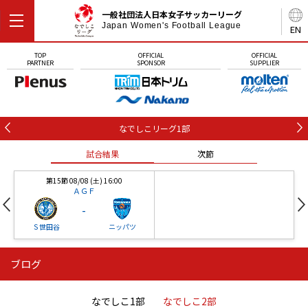
一般社団法人日本女子サッカーリーグ
Japan Women's Football League
EN
TOP
OFFICIAL
OFFICIAL
PARTNER
SPONSOR
SUPPLIER
なでしこリーグ1部
試合結果
次節
第15節 08/08 (土) 16:00
ＡＧＦ
-
Ｓ世田谷
ニッパツ
ブログ
第16節 09/05 (土) 15:00
第16節 09/05 (土) 15:00
試合結果
次節
ニッパツ
石人の星
-
-
なでしこ1部
なでしこ2部