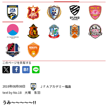
ニッパツ
名古屋
静岡
愛媛Ｌ
このページを共有する
2018年08月08日
ＪＦＡアカデミー福島
text by No.18 大場 朱羽
うみ～～～～～!!