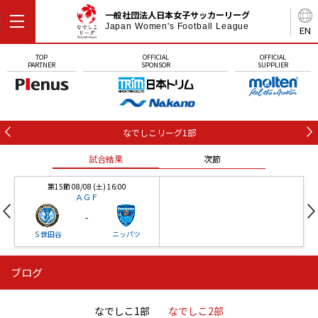
一般社団法人日本女子サッカーリーグ
Japan Women's Football League
EN
TOP
OFFICIAL
OFFICIAL
PARTNER
SPONSOR
SUPPLIER
なでしこリーグ1部
試合結果
次節
第15節 08/08 (土) 16:00
ＡＧＦ
-
Ｓ世田谷
ニッパツ
ブログ
第16節 09/05 (土) 15:00
第16節 09/05 (土) 15:00
試合結果
次節
ニッパツ
石人の星
-
-
なでしこ1部
なでしこ2部