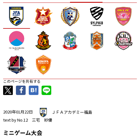
ニッパツ
名古屋
静岡
愛媛Ｌ
このページを共有する
2020年01月22日
ＪＦＡアカデミー福島
text by No.12 三宅 紗優
ミニゲーム大会