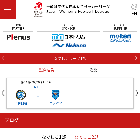
一般社団法人日本女子サッカーリーグ
Japan Women's Football League
EN
TOP
OFFICIAL
OFFICIAL
PARTNER
SPONSOR
SUPPLIER
なでしこリーグ1部
試合結果
次節
第15節 08/08 (土) 16:00
ＡＧＦ
-
Ｓ世田谷
ニッパツ
ブログ
第16節 09/05 (土) 15:00
第16節 09/05 (土) 15:00
試合結果
次節
ニッパツ
石人の星
-
-
なでしこ1部
なでしこ2部