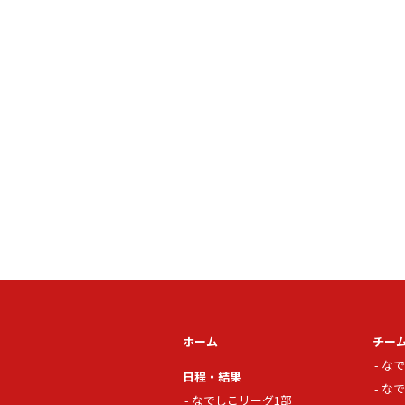
ホーム
チー
なで
日程・結果
なで
なでしこリーグ1部