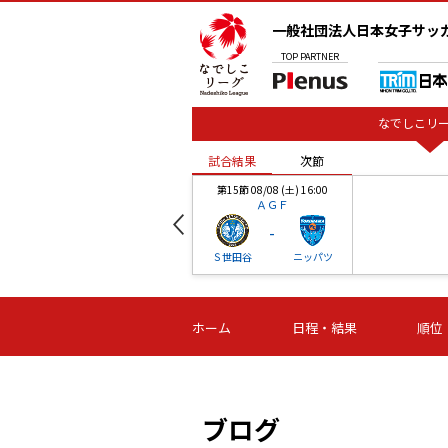
一般社団法人日本女子サッ
TOP
PARTNER
なでしこリー
試合結果
次節
00
第15節 08/08 (土) 16:00
ＡＧＦ
-
ベル
Ｓ世田谷
ニッパツ
試合結果
次節
00
第16節 09/06 (日) 15:00
第16節 09/05 (土) 15:00
第16節 09/05 (
ホーム
日程・結果
順位
津山
ニッパツ
石人の
-
-
-
体大
湯郷ベル
オルカ
ニッパツ
名古屋
静岡
ブログ