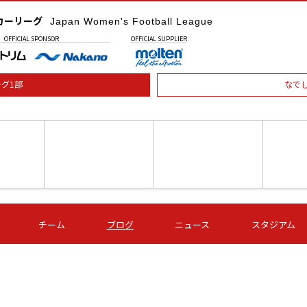
カーリーグ
Japan Women's Football League
OFFICIAL
SPONSOR
OFFICIAL
SUPPLIER
グ1部
なで
土) 15:00
第16節 09/05 (土) 16:00
第16節 09/05 (土) 17:00
第16節 09
チーム
ブログ
ニュース
スタジアム
星
ＡＧＦ
いちご
-
-
愛媛Ｌ
Ｓ世田谷
伊賀ＦＣ
ヴィアマ
Ａハリマ
Ｖ市原Ｌ