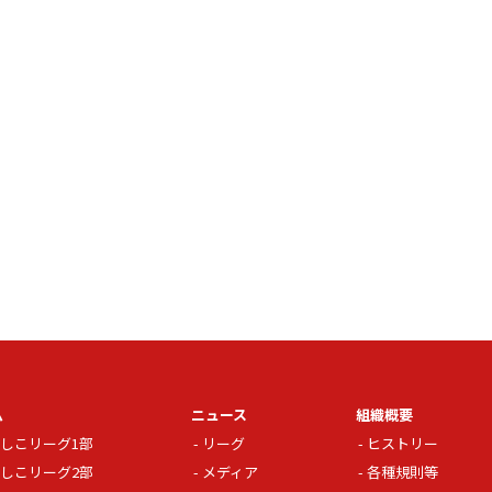
ム
ニュース
組織概要
しこリーグ1部
リーグ
ヒストリー
しこリーグ2部
メディア
各種規則等