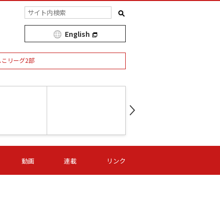
English
しこリーグ2部
第16節 09/05 (土) 15:00
第
ニッパツ
-
ニッパツ
名古屋
/06 (日) 15:00
第16節 09/06 (日) 15:00
第16節 09/05 (土) 15:00
第
動画
連載
リンク
オリプリ
津山
ニッパツ
-
-
-
Ｓ日体大
湯郷ベル
オルカ
ニッパツ
名古屋