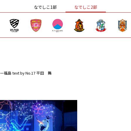
なでしこ1部
なでしこ2部
ー福島
text by No.17 平田 舞