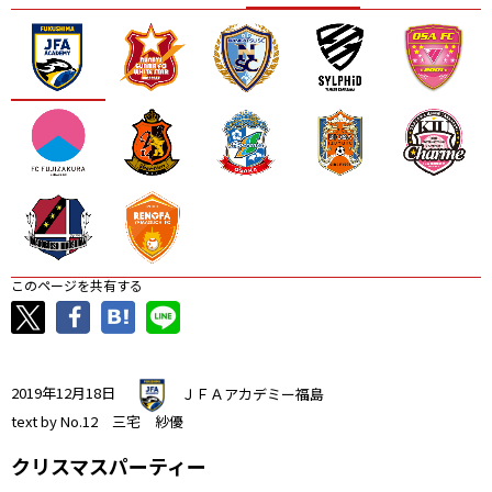
ニッパツ
名古屋
静岡
愛媛Ｌ
このページを共有する
2019年12月18日
ＪＦＡアカデミー福島
text by No.12 三宅 紗優
クリスマスパーティー