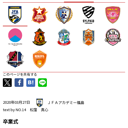
ニッパツ
名古屋
静岡
愛媛Ｌ
このページを共有する
2020年03月27日
ＪＦＡアカデミー福島
text by NO.14 松窪 真心
卒業式