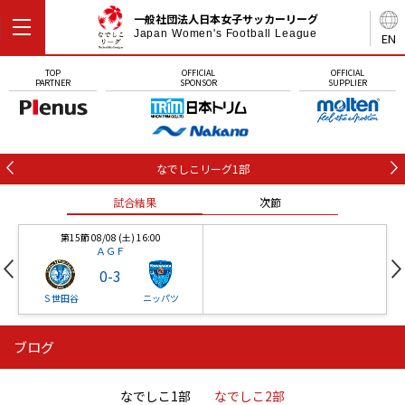
一般社団法人日本女子サッカーリーグ
Japan Women's Football League
EN
TOP
OFFICIAL
OFFICIAL
PARTNER
SPONSOR
SUPPLIER
なでしこリーグ1部
試合結果
次節
第15節 08/08 (土) 16:00
ＡＧＦ
0
-
3
Ｓ世田谷
ニッパツ
ブログ
第16節 09/05 (土) 15:00
第16節 09/05 (土) 15:00
試合結果
次節
ニッパツ
石人の星
-
-
なでしこ1部
なでしこ2部