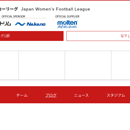
カーリーグ
Japan Women's Football League
OFFICIAL
SPONSOR
OFFICIAL
SUPPLIER
グ1部
なで
土) 15:00
第16節 09/05 (土) 16:00
第16節 09/05 (土) 17:00
第16節 09
チーム
ブログ
ニュース
スタジアム
星
ＡＧＦ
いちご
-
-
愛媛Ｌ
Ｓ世田谷
伊賀ＦＣ
ヴィアマ
Ａハリマ
Ｖ市原Ｌ