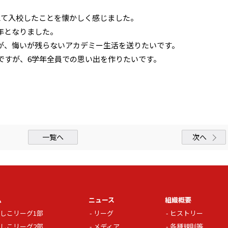
えて入校したことを懐かしく感じました。
年となりました。
が、悔いが残らないアカデミー生活を送りたいです。
ですが、6学年全員での思い出を作りたいです。
一覧へ
次へ
ム
ニュース
組織概要
しこリーグ1部
リーグ
ヒストリー
しこリーグ2部
メディア
各種規則等