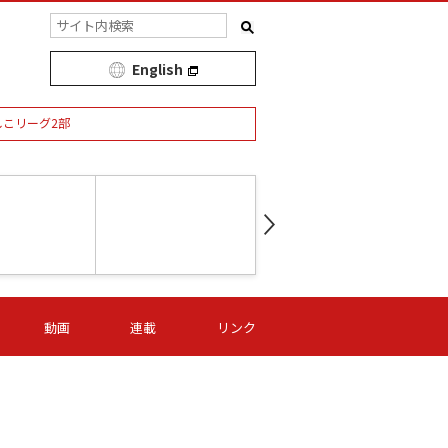
English
しこリーグ2部
第16節 09/05 (土) 15:00
第
ニッパツ
-
ニッパツ
名古屋
/06 (日) 15:00
第16節 09/06 (日) 15:00
第16節 09/05 (土) 15:00
第
動画
連載
リンク
オリプリ
津山
ニッパツ
-
-
-
Ｓ日体大
湯郷ベル
オルカ
ニッパツ
名古屋