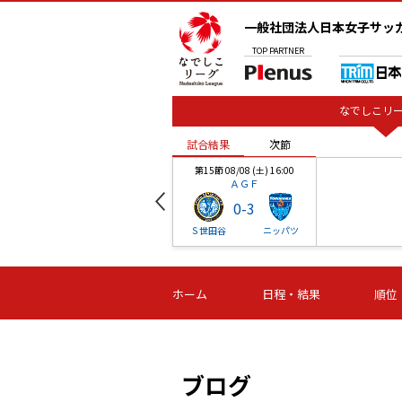
一般社団法人日本女子サッ
TOP
PARTNER
なでしこリー
試合結果
次節
00
第15節 08/08 (土) 16:00
ＡＧＦ
0
-
3
ベル
Ｓ世田谷
ニッパツ
試合結果
次節
00
第16節 09/06 (日) 15:00
第16節 09/05 (土) 15:00
第16節 09/05 (
ホーム
日程・結果
順位
津山
ニッパツ
石人の
-
-
-
体大
湯郷ベル
オルカ
ニッパツ
名古屋
静岡
ブログ