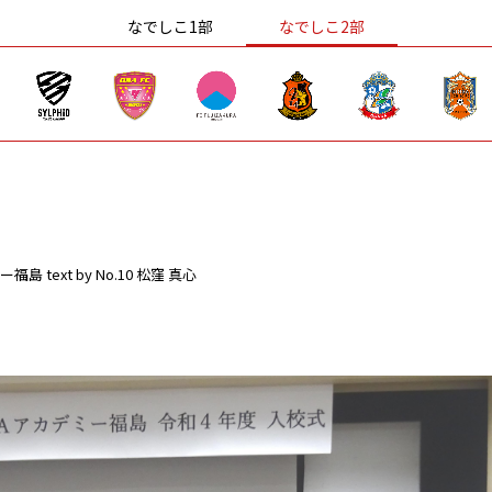
なでしこ1部
なでしこ2部
ー福島
text by No.10 松窪 真心