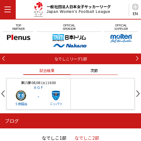
一般社団法人日本女子サッカーリーグ
Japan Women's Football League
EN
TOP
OFFICIAL
OFFICIAL
PARTNER
SPONSOR
SUPPLIER
なでしこリーグ1部
試合結果
次節
第15節 08/08 (土) 16:00
ＡＧＦ
-
Ｓ世田谷
ニッパツ
ブログ
第16節 09/05 (土) 15:00
第16節 09/05 (土) 15:00
試合結果
次節
ニッパツ
石人の星
-
-
なでしこ1部
なでしこ2部