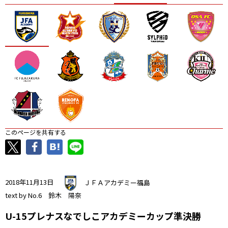
ニッパツ
名古屋
静岡
愛媛Ｌ
このページを共有する
2018年11月13日
ＪＦＡアカデミー福島
text by No.6 鈴木 陽奈
U-15プレナスなでしこアカデミーカップ準決勝