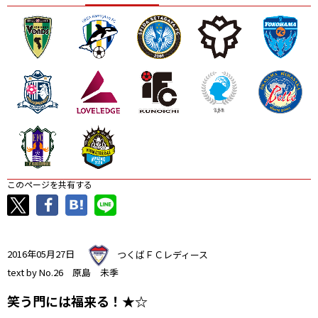
ニッパツ
名古屋
静岡
愛媛Ｌ
このページを共有する
2016年05月27日
つくばＦＣレディース
text by No.26 原島 未季
笑う門には福来る！★☆