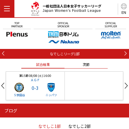
一般社団法人日本女子サッカーリーグ
Japan Women's Football League
EN
TOP
OFFICIAL
OFFICIAL
PARTNER
SPONSOR
SUPPLIER
なでしこリーグ1部
試合結果
次節
第15節 08/08 (土) 16:00
ＡＧＦ
0
-
3
Ｓ世田谷
ニッパツ
ブログ
第16節 09/05 (土) 15:00
第16節 09/05 (土) 15:00
試合結果
次節
ニッパツ
石人の星
-
-
なでしこ1部
なでしこ2部