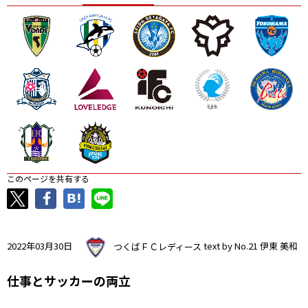
ニッパツ
名古屋
静岡
愛媛Ｌ
このページを共有する
2022年03月30日
つくばＦＣレディース
text by No.21 伊東 美和
仕事とサッカーの両立