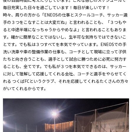
後の自由時間に考えたりしています。こんな感じのスケジュールで
毎日充実した日々を過ごしています！毎日が楽しいです！
時々、周りの方から「ENEOSの仕事とスクールコーチ、サッカー選
手の３つをこなすことは大変だね」と言われることも、「３つもや
ると中途半端になっちゃうからやめなよ」と言われることもありま
す。確かに簡単なことではないし、生半可な気持ちではできないこ
とです。でも私は３つすべてを本気でやっています。ENEOSでの手
洗い洗車や車の整備作業の仕事も、コーチとして現場に立って子供
たちと向き合うことも、選手として試合に勝つために必死に努力す
ることも、全てです。でも私が３つを本気でできるのは、サッカー
に対して理解して応援してくれる会社、コーチと選手をやらせてく
れる つくばFCというクラブ、それを応援してくれるたくさんの方々
がいてくれるからです。