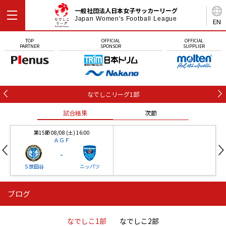
一般社団法人日本女子サッカーリーグ
Japan Women's Football League
EN
TOP
OFFICIAL
OFFICIAL
PARTNER
SPONSOR
SUPPLIER
なでしこリーグ1部
試合結果
次節
第15節 08/08 (土) 16:00
ＡＧＦ
-
Ｓ世田谷
ニッパツ
ブログ
第16節 09/05 (土) 15:00
第16節 09/05 (土) 15:00
試合結果
次節
ニッパツ
石人の星
-
-
なでしこ1部
なでしこ2部