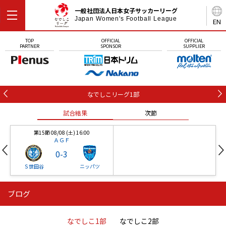
一般社団法人日本女子サッカーリーグ
Japan Women's Football League
EN
TOP
OFFICIAL
OFFICIAL
PARTNER
SPONSOR
SUPPLIER
なでしこリーグ1部
試合結果
次節
第15節 08/08 (土) 16:00
ＡＧＦ
0
-
3
Ｓ世田谷
ニッパツ
ブログ
第16節 09/05 (土) 15:00
第16節 09/05 (土) 15:00
試合結果
次節
ニッパツ
石人の星
-
-
なでしこ1部
なでしこ2部