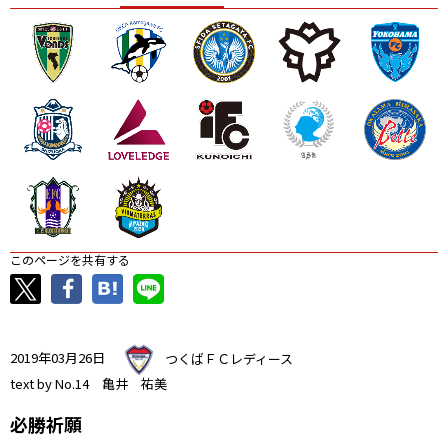
ニッパツ
名古屋
静岡
愛媛Ｌ
このページを共有する
2019年03月26日
つくばＦＣレディース
text by No.14 亀井 祐美
必勝祈願