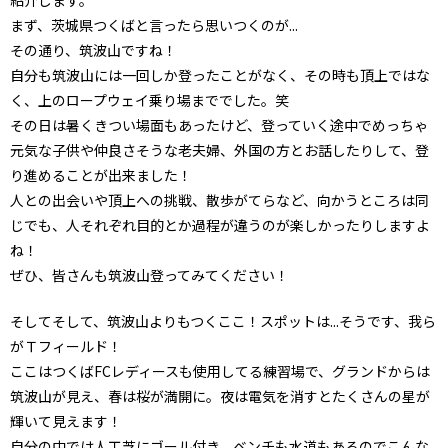
まず、茨城県つくばと言ったら思いつくのが...
その通り、筑波山ですね！
自分も筑波山には一回しか登ったことがなく、その時も頂上ではな
く、上のロープウェイ乗り場まででした。笑
その日は暑くきつい場面もあったけど、登っていく途中でめっちゃ
元気な子供や仲良さそうな老夫婦、外国の方とお話したりして、登
り進めることが出来ました！
人との出会いや頂上への挑戦、散歩がてらなど、向かうところは同
じでも、人それぞれ目的とか過程が違うのが楽しかったりしますよ
ね！
ぜひ、皆さんも筑波山登ってみてください！
そしてそして、筑波山よりもつくここ！スポットは...そうです、我ら
がＴフィールド！
ここはつくばFCレディースも使用してる練習場で、グランドからは
筑波山が見え、春は桜が満開に。夜は電気を消すとたくさんの星が
輝いて見えます！
自分の中では人工芝にゴール付き、ベンチも水道もあるのでこんな