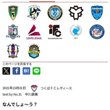
ニッパツ
名古屋
静岡
愛媛Ｌ
このページを共有する
2021年10月01日
つくばＦＣレディース
text by No.31 中川良美
なんでしょ～う？