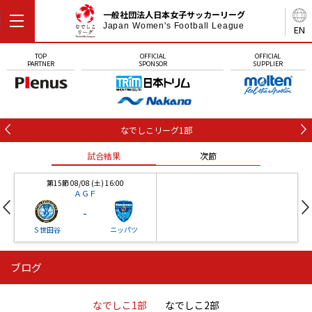
一般社団法人日本女子サッカーリーグ
Japan Women's Football League
EN
TOP
OFFICIAL
OFFICIAL
PARTNER
SPONSOR
SUPPLIER
なでしこリーグ1部
試合結果
次節
第15節 08/08 (土) 16:00
ＡＧＦ
-
Ｓ世田谷
ニッパツ
ブログ
第16節 09/05 (土) 15:00
第16節 09/05 (土) 15:00
試合結果
次節
ニッパツ
石人の星
-
-
なでしこ1部
なでしこ2部