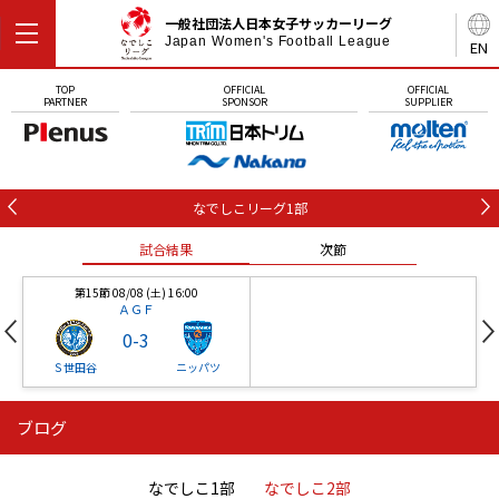
一般社団法人日本女子サッカーリーグ
Japan Women's Football League
EN
TOP
OFFICIAL
OFFICIAL
PARTNER
SPONSOR
SUPPLIER
なでしこリーグ1部
試合結果
次節
第15節 08/08 (土) 16:00
ＡＧＦ
0
-
3
Ｓ世田谷
ニッパツ
ブログ
第16節 09/05 (土) 15:00
第16節 09/05 (土) 15:00
試合結果
次節
ニッパツ
石人の星
-
-
なでしこ1部
なでしこ2部