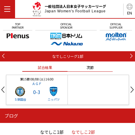
一般社団法人日本女子サッカーリーグ
Japan Women's Football League
EN
TOP
OFFICIAL
OFFICIAL
PARTNER
SPONSOR
SUPPLIER
なでしこリーグ1部
試合結果
次節
第15節 08/08 (土) 16:00
ＡＧＦ
0
-
3
Ｓ世田谷
ニッパツ
ブログ
第16節 09/05 (土) 15:00
第16節 09/05 (土) 15:00
試合結果
次節
ニッパツ
石人の星
-
-
なでしこ1部
なでしこ2部