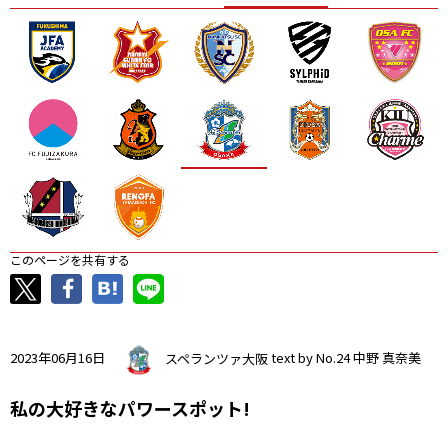
ニッパツ
名古屋
静岡
愛媛Ｌ
このページを共有する
2023年06月16日
スペランツァ大阪
text by No.24 中野 真奈美
私の大好きなパワースポット!