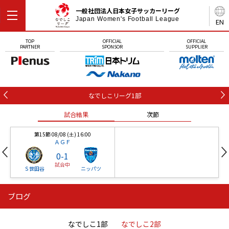
一般社団法人日本女子サッカーリーグ
Japan Women's Football League
EN
TOP
OFFICIAL
OFFICIAL
PARTNER
SPONSOR
SUPPLIER
なでしこリーグ1部
試合結果
次節
第15節 08/08 (土) 16:00
ＡＧＦ
0
-
1
試合中
Ｓ世田谷
ニッパツ
ブログ
第16節 09/05 (土) 15:00
第16節 09/05 (土) 15:00
試合結果
次節
ニッパツ
石人の星
-
-
なでしこ1部
なでしこ2部