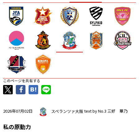
ニッパツ
名古屋
静岡
愛媛Ｌ
このページを共有する
2026年07月02日
スペランツァ大阪
text by No.3 三好 華乃
私の原動力