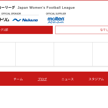
カーリーグ
Japan Women's Football League
OFFICIAL
SPONSOR
OFFICIAL
SUPPLIER
グ1部
なで
土) 15:00
第16節 09/05 (土) 16:00
第16節 09/05 (土) 17:00
第16節 09
チーム
ブログ
ニュース
スタジアム
星
ＡＧＦ
いちご
-
-
愛媛Ｌ
Ｓ世田谷
伊賀ＦＣ
ヴィアマ
Ａハリマ
Ｖ市原Ｌ