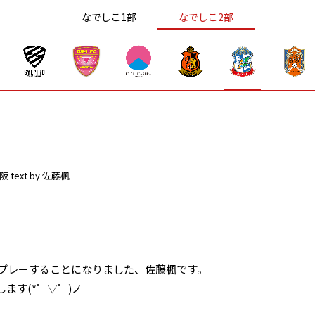
なでしこ1部
なでしこ2部
阪
text by 佐藤楓
でプレーすることになりました、佐藤楓です。
ます(*゜▽゜)ノ