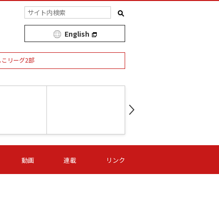
English
しこリーグ2部
第16節 09/05 (土) 15:00
第
ニッパツ
-
ニッパツ
名古屋
/06 (日) 15:00
第16節 09/06 (日) 15:00
第16節 09/05 (土) 15:00
第
動画
連載
リンク
オリプリ
津山
ニッパツ
-
-
-
Ｓ日体大
湯郷ベル
オルカ
ニッパツ
名古屋