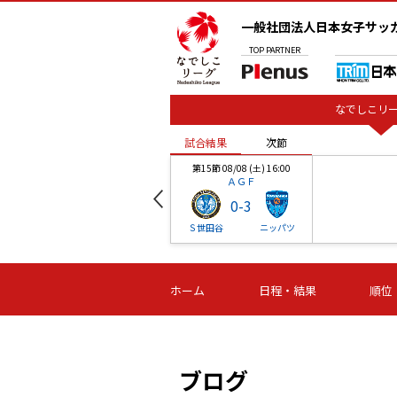
一般社団法人日本女子サッ
TOP
PARTNER
なでしこリー
試合結果
次節
00
第15節 08/08 (土) 16:00
ＡＧＦ
0
-
3
ベル
Ｓ世田谷
ニッパツ
試合結果
次節
00
第16節 09/06 (日) 15:00
第16節 09/05 (土) 15:00
第16節 09/05 (
ホーム
日程・結果
順位
津山
ニッパツ
石人の
-
-
-
体大
湯郷ベル
オルカ
ニッパツ
名古屋
静岡
ブログ