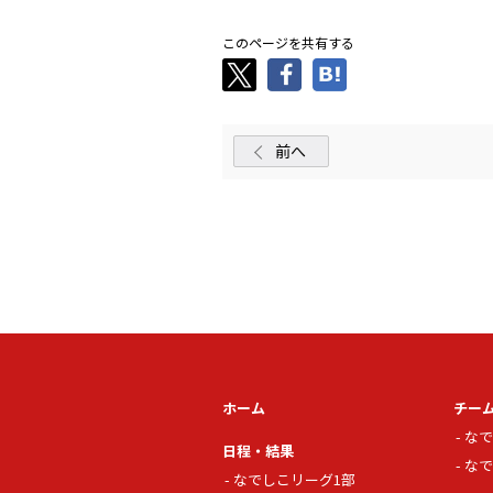
このページを共有する
前へ
ホーム
チー
なで
日程・結果
なで
なでしこリーグ1部