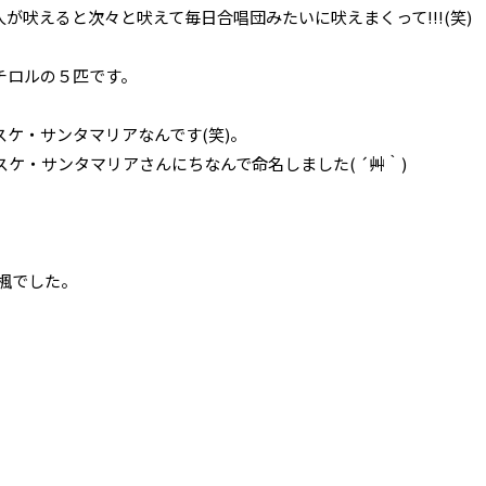
が吠えると次々と吠えて毎日合唱団みたいに吠えまくって!!!(笑)
チロルの５匹です。
ケ・サンタマリアなんです(笑)。
ケ・サンタマリアさんにちなんで命名しました( ´艸｀)
楓でした。