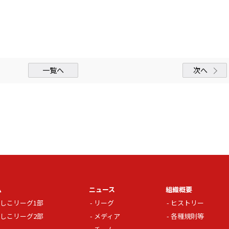
一覧へ
次へ
ム
ニュース
組織概要
しこリーグ1部
リーグ
ヒストリー
しこリーグ2部
メディア
各種規則等