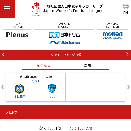
一般社団法人日本女子サッカーリーグ
Japan Women's Football League
EN
TOP
OFFICIAL
OFFICIAL
PARTNER
SPONSOR
SUPPLIER
なでしこリーグ1部
試合結果
次節
第15節 08/08 (土) 16:00
ＡＧＦ
-
Ｓ世田谷
ニッパツ
ブログ
第16節 09/05 (土) 15:00
第16節 09/05 (土) 15:00
試合結果
次節
ニッパツ
石人の星
-
-
なでしこ1部
なでしこ2部