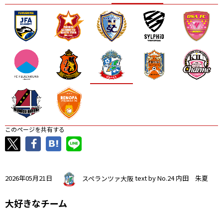
ニッパツ
名古屋
静岡
愛媛Ｌ
このページを共有する
2026年05月21日
スペランツァ大阪
text by No.24 内田 朱夏
大好きなチーム