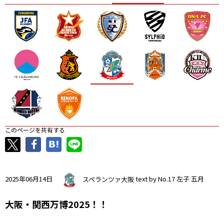
ニッパツ
名古屋
静岡
愛媛Ｌ
このページを共有する
2025年06月14日
スペランツァ大阪
text by No.17 左子 五月
大阪・関西万博2025！！