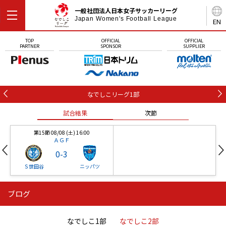
一般社団法人日本女子サッカーリーグ
Japan Women's Football League
EN
TOP
OFFICIAL
OFFICIAL
PARTNER
SPONSOR
SUPPLIER
なでしこリーグ1部
試合結果
次節
第15節 08/08 (土) 16:00
ＡＧＦ
0
-
3
Ｓ世田谷
ニッパツ
ブログ
第16節 09/05 (土) 15:00
第16節 09/05 (土) 15:00
試合結果
次節
ニッパツ
石人の星
-
-
なでしこ1部
なでしこ2部