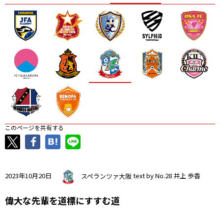
ニッパツ
名古屋
静岡
愛媛Ｌ
このページを共有する
2023年10月20日
スペランツァ大阪
text by No.28 井上 歩香
偉大な先輩を道標にすすむ道