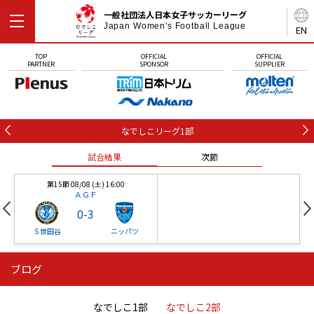
一般社団法人日本女子サッカーリーグ
Japan Women's Football League
EN
TOP
OFFICIAL
OFFICIAL
PARTNER
SPONSOR
SUPPLIER
なでしこリーグ1部
試合結果
次節
第15節 08/08 (土) 16:00
ＡＧＦ
0
-
3
Ｓ世田谷
ニッパツ
ブログ
第16節 09/05 (土) 15:00
第16節 09/05 (土) 15:00
試合結果
次節
ニッパツ
石人の星
-
-
なでしこ1部
なでしこ2部