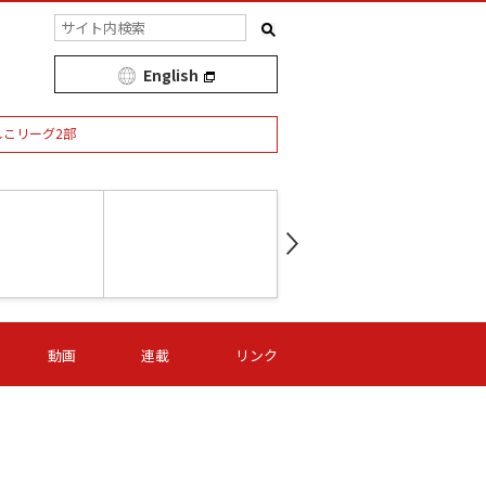
English
しこリーグ2部
第16節 09/05 (土) 15:00
第
ニッパツ
-
ニッパツ
名古屋
/06 (日) 15:00
第16節 09/06 (日) 15:00
第16節 09/05 (土) 15:00
第
動画
連載
リンク
オリプリ
津山
ニッパツ
-
-
-
Ｓ日体大
湯郷ベル
オルカ
ニッパツ
名古屋