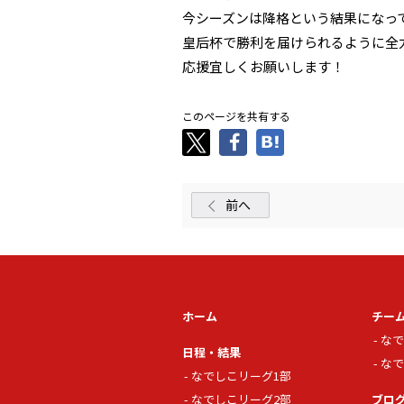
今シーズンは降格という結果になっ
皇后杯で勝利を届けられるように全
応援宜しくお願いします！
このページを共有する
前へ
ホーム
チー
なで
日程・結果
なで
なでしこリーグ1部
なでしこリーグ2部
ブロ