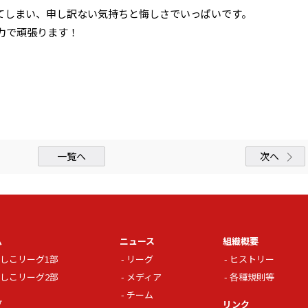
てしまい、申し訳ない気持ちと悔しさでいっぱいです。
力で頑張ります！
一覧へ
次へ
ム
ニュース
組織概要
しこリーグ1部
リーグ
ヒストリー
しこリーグ2部
メディア
各種規則等
チーム
グ
リンク