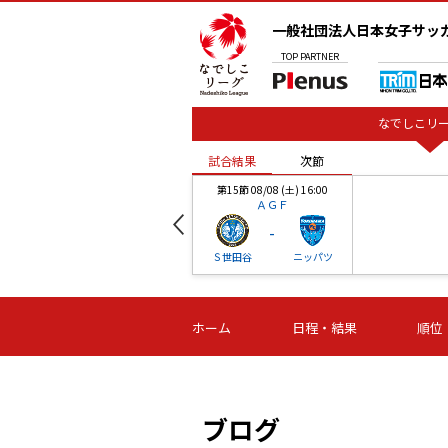
一般社団法人日本女子サッ
TOP
PARTNER
なでしこリー
試合結果
次節
00
第15節 08/08 (土) 16:00
ＡＧＦ
-
ベル
Ｓ世田谷
ニッパツ
試合結果
次節
00
第16節 09/06 (日) 15:00
第16節 09/05 (土) 15:00
第16節 09/05 (
ホーム
日程・結果
順位
津山
ニッパツ
石人の
-
-
-
体大
湯郷ベル
オルカ
ニッパツ
名古屋
静岡
ブログ