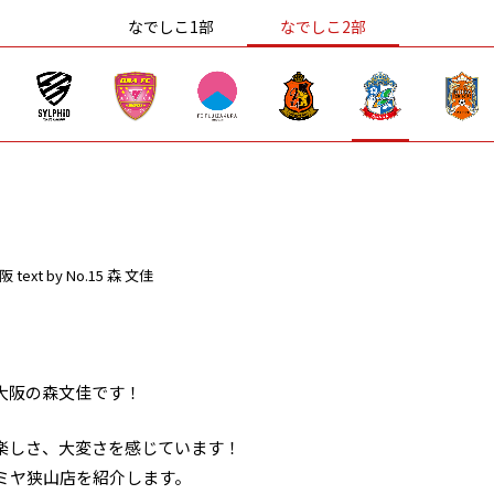
なでしこ1部
なでしこ2部
阪
text by No.15 森 文佳
大阪の森文佳です！
楽しさ、大変さを感じています！
ミヤ狭山店を紹介します。