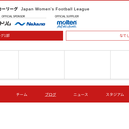
カーリーグ
Japan Women's Football League
OFFICIAL
SPONSOR
OFFICIAL
SUPPLIER
グ1部
なで
土) 15:00
第16節 09/05 (土) 16:00
第16節 09/05 (土) 17:00
第16節 09
チーム
ブログ
ニュース
スタジアム
星
ＡＧＦ
いちご
-
-
愛媛Ｌ
Ｓ世田谷
伊賀ＦＣ
ヴィアマ
Ａハリマ
Ｖ市原Ｌ