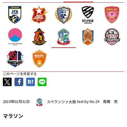
ニッパツ
名古屋
静岡
愛媛Ｌ
このページを共有する
2019年01月31日
スペランツァ大阪
text by No.24 高橋 悠
マラソン