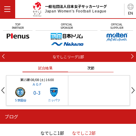
一般社団法人日本女子サッカーリーグ
Japan Women's Football League
EN
TOP
OFFICIAL
OFFICIAL
PARTNER
SPONSOR
SUPPLIER
なでしこリーグ1部
試合結果
次節
第15節 08/08 (土) 16:00
ＡＧＦ
0
-
3
Ｓ世田谷
ニッパツ
ブログ
第16節 09/05 (土) 15:00
第16節 09/05 (土) 15:00
試合結果
次節
ニッパツ
石人の星
-
-
なでしこ1部
なでしこ2部