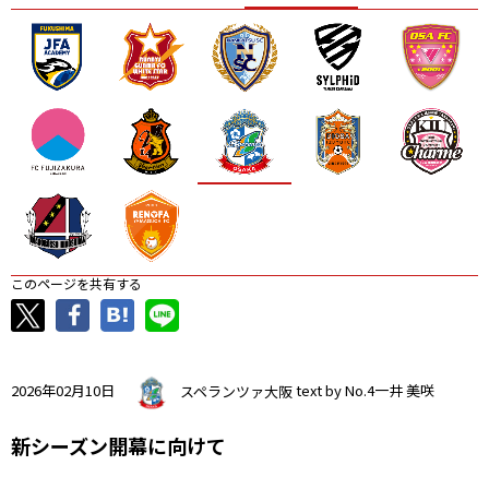
ニッパツ
名古屋
静岡
愛媛Ｌ
このページを共有する
2026年02月10日
スペランツァ大阪
text by No.4一井 美咲
新シーズン開幕に向けて