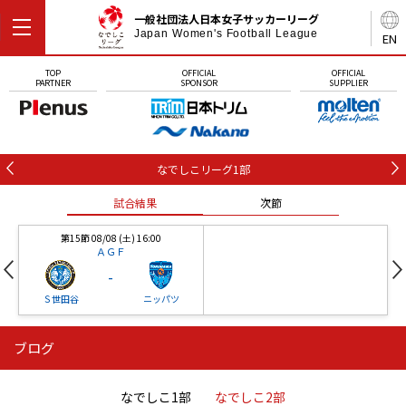
一般社団法人日本女子サッカーリーグ
Japan Women's Football League
EN
TOP
OFFICIAL
OFFICIAL
PARTNER
SPONSOR
SUPPLIER
なでしこリーグ1部
試合結果
次節
第15節 08/08 (土) 16:00
ＡＧＦ
-
Ｓ世田谷
ニッパツ
ブログ
第16節 09/05 (土) 15:00
第16節 09/05 (土) 15:00
試合結果
次節
ニッパツ
石人の星
-
-
なでしこ1部
なでしこ2部