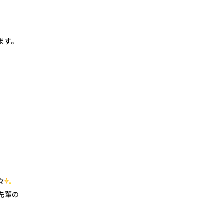
ます。
々
先輩の