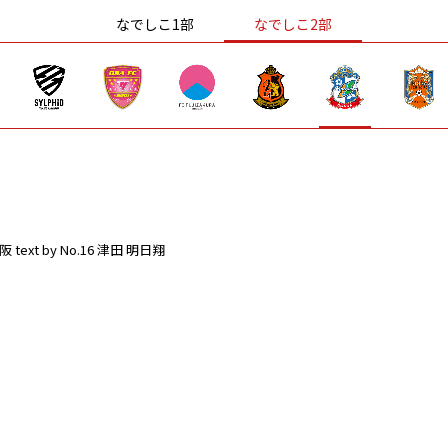
なでしこ1部
なでしこ2部
阪
text by No.16 津田 明日翔