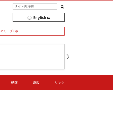
English
しこリーグ2部
第16節 09/05 (土) 15:00
第
ニッパツ
-
ニッパツ
名古屋
/06 (日) 15:00
第16節 09/06 (日) 15:00
第16節 09/05 (土) 15:00
第
動画
連載
リンク
オリプリ
津山
ニッパツ
-
-
-
Ｓ日体大
湯郷ベル
オルカ
ニッパツ
名古屋