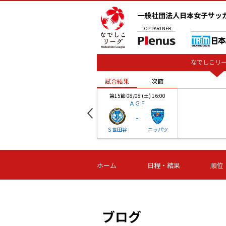
一般社団法人日本女子サッ
TOP
PARTNER
なでしこリー
試合結果
次節
00
第15節 08/08 (土) 16:00
ＡＧＦ
-
ベル
Ｓ世田谷
ニッパツ
試合結果
次節
00
第16節 09/06 (日) 15:00
第16節 09/05 (土) 15:00
第16節 09/05 (
ホーム
日程・結果
順位
津山
ニッパツ
石人の
-
-
-
体大
湯郷ベル
オルカ
ニッパツ
名古屋
静岡
ブログ