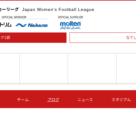
カーリーグ
Japan Women's Football League
OFFICIAL
SPONSOR
OFFICIAL
SUPPLIER
グ1部
なで
土) 15:00
第16節 09/05 (土) 16:00
第16節 09/05 (土) 17:00
第16節 09
チーム
ブログ
ニュース
スタジアム
星
ＡＧＦ
いちご
-
-
愛媛Ｌ
Ｓ世田谷
伊賀ＦＣ
ヴィアマ
Ａハリマ
Ｖ市原Ｌ