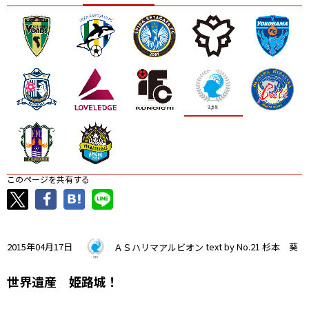
ニッパツ
名古屋
静岡
愛媛Ｌ
このページを共有する
2015年04月17日
ＡＳハリマアルビオン
text by No.21 杉本 葵
世界遺産 姫路城！