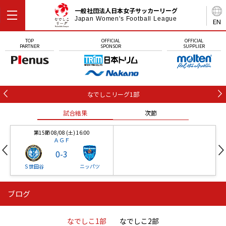
一般社団法人日本女子サッカーリーグ
Japan Women's Football League
EN
TOP
OFFICIAL
OFFICIAL
PARTNER
SPONSOR
SUPPLIER
なでしこリーグ1部
試合結果
次節
第15節 08/08 (土) 16:00
ＡＧＦ
0
-
3
Ｓ世田谷
ニッパツ
ブログ
第16節 09/05 (土) 15:00
第16節 09/05 (土) 15:00
試合結果
次節
ニッパツ
石人の星
-
-
なでしこ1部
なでしこ2部