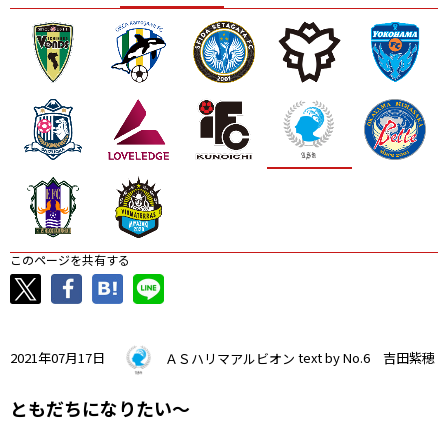
ニッパツ
名古屋
静岡
愛媛Ｌ
このページを共有する
2021年07月17日
ＡＳハリマアルビオン
text by No.6 吉田紫穂
ともだちになりたい～