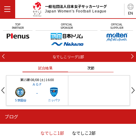
一般社団法人日本女子サッカーリーグ
Japan Women's Football League
EN
TOP
OFFICIAL
OFFICIAL
PARTNER
SPONSOR
SUPPLIER
なでしこリーグ1部
試合結果
次節
第15節 08/08 (土) 16:00
ＡＧＦ
-
Ｓ世田谷
ニッパツ
ブログ
第16節 09/05 (土) 15:00
第16節 09/05 (土) 15:00
試合結果
次節
ニッパツ
石人の星
-
-
なでしこ1部
なでしこ2部