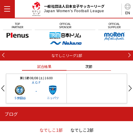
一般社団法人日本女子サッカーリーグ
Japan Women's Football League
EN
TOP
OFFICIAL
OFFICIAL
PARTNER
SPONSOR
SUPPLIER
なでしこリーグ1部
試合結果
次節
第15節 08/08 (土) 16:00
ＡＧＦ
-
Ｓ世田谷
ニッパツ
ブログ
第16節 09/05 (土) 15:00
第16節 09/05 (土) 15:00
試合結果
次節
ニッパツ
石人の星
-
-
なでしこ1部
なでしこ2部