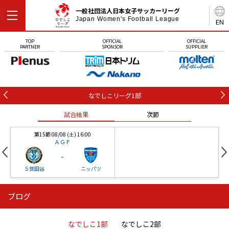
一般社団法人日本女子サッカーリーグ
Japan Women's Football League
EN
TOP
OFFICIAL
OFFICIAL
PARTNER
SPONSOR
SUPPLIER
なでしこリーグ1部
試合結果
次節
第15節 08/08 (土) 16:00
ＡＧＦ
-
Ｓ世田谷
ニッパツ
ブログ
第16節 09/05 (土) 15:00
第16節 09/05 (土) 15:00
試合結果
次節
ニッパツ
石人の星
-
-
なでしこ1部
なでしこ2部