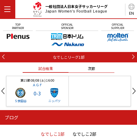
一般社団法人日本女子サッカーリーグ
Japan Women's Football League
EN
TOP
OFFICIAL
OFFICIAL
PARTNER
SPONSOR
SUPPLIER
なでしこリーグ1部
試合結果
次節
第15節 08/08 (土) 16:00
ＡＧＦ
0
-
3
Ｓ世田谷
ニッパツ
ブログ
第16節 09/05 (土) 15:00
第16節 09/05 (土) 15:00
試合結果
次節
ニッパツ
石人の星
-
-
なでしこ1部
なでしこ2部